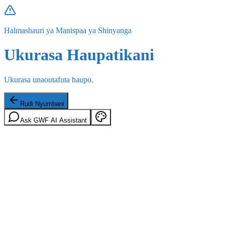
Halmashauri ya Manispaa ya Shinyanga
Ukurasa Haupatikani
Ukurasa unaoutafuta haupo.
Rudi Nyumbani
Ask GWF AI Assistant