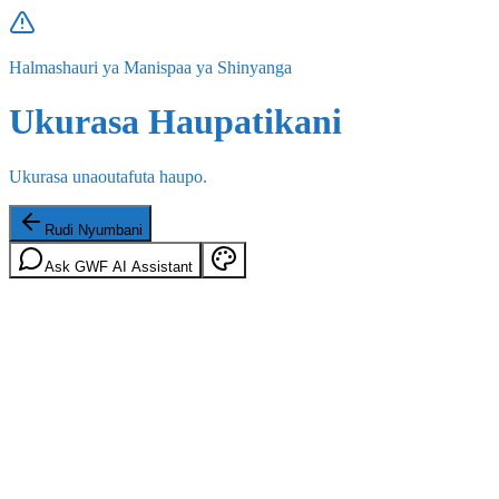
Halmashauri ya Manispaa ya Shinyanga
Ukurasa Haupatikani
Ukurasa unaoutafuta haupo.
Rudi Nyumbani
Ask GWF AI Assistant