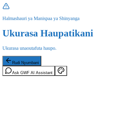
Halmashauri ya Manispaa ya Shinyanga
Ukurasa Haupatikani
Ukurasa unaoutafuta haupo.
Rudi Nyumbani
Ask GWF AI Assistant