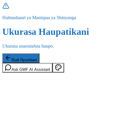
Halmashauri ya Manispaa ya Shinyanga
Ukurasa Haupatikani
Ukurasa unaoutafuta haupo.
Rudi Nyumbani
Ask GWF AI Assistant