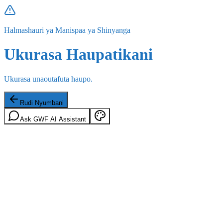
Halmashauri ya Manispaa ya Shinyanga
Ukurasa Haupatikani
Ukurasa unaoutafuta haupo.
Rudi Nyumbani
Ask GWF AI Assistant