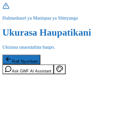
Halmashauri ya Manispaa ya Shinyanga
Ukurasa Haupatikani
Ukurasa unaoutafuta haupo.
Rudi Nyumbani
Ask GWF AI Assistant