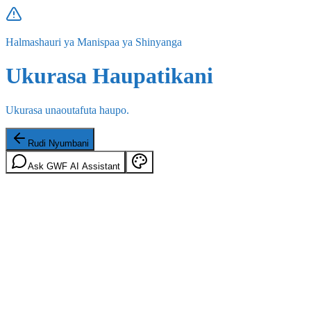
Halmashauri ya Manispaa ya Shinyanga
Ukurasa Haupatikani
Ukurasa unaoutafuta haupo.
Rudi Nyumbani
Ask GWF AI Assistant