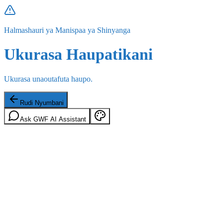
Halmashauri ya Manispaa ya Shinyanga
Ukurasa Haupatikani
Ukurasa unaoutafuta haupo.
Rudi Nyumbani
Ask GWF AI Assistant